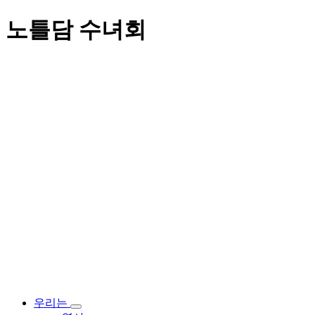
노틀담 수녀회
우리는