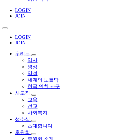
LOGIN
JOIN
LOGIN
JOIN
우리는
역사
영성
양성
세계의 노틀담
한국 인천 관구
사도직
교육
선교
사회복지
성소실
초대합니다
후원회
후원회 소개