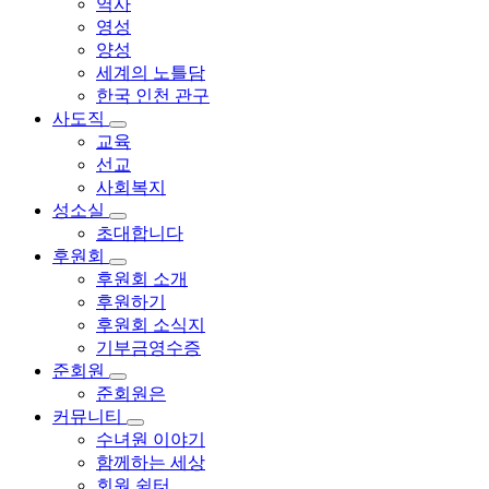
역사
영성
양성
세계의 노틀담
한국 인천 관구
사도직
교육
선교
사회복지
성소실
초대합니다
후원회
후원회 소개
후원하기
후원회 소식지
기부금영수증
준회원
준회원은
커뮤니티
수녀원 이야기
함께하는 세상
회원 쉼터