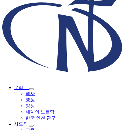
우리는
역사
영성
양성
세계의 노틀담
한국 인천 관구
사도직