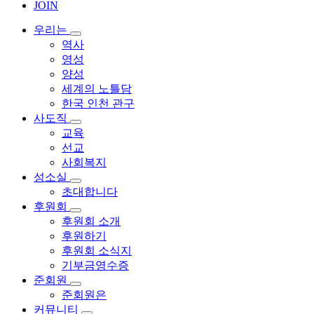
JOIN
우리는
역사
영성
양성
세계의 노틀담
한국 인천 관구
사도직
교육
선교
사회복지
성소실
초대합니다
후원회
후원회 소개
후원하기
후원회 소식지
기부금영수증
준회원
준회원은
커뮤니티