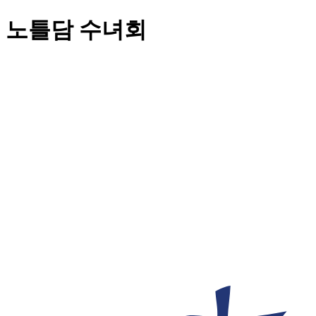
노틀담 수녀회