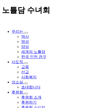
노틀담 수녀회
우리는
역사
영성
양성
세계의 노틀담
한국 인천 관구
사도직
교육
선교
사회복지
성소실
초대합니다
후원회
후원회 소개
후원하기
후원회 소식지