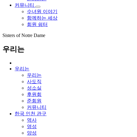
커뮤니티
수녀원 이야기
함께하는 세상
회원 쉼터
Sisters of Notre Dame
우리는
우리는
우리는
사도직
성소실
후원회
준회원
커뮤니티
한국 인천 관구
역사
영성
양성