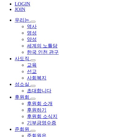
LOGIN
JOIN
우리는
역사
영성
양성
세계의 노틀담
한국 인천 관구
사도직
교육
선교
사회복지
성소실
초대합니다
후원회
후원회 소개
후원하기
후원회 소식지
기부금영수증
준회원
준회원은