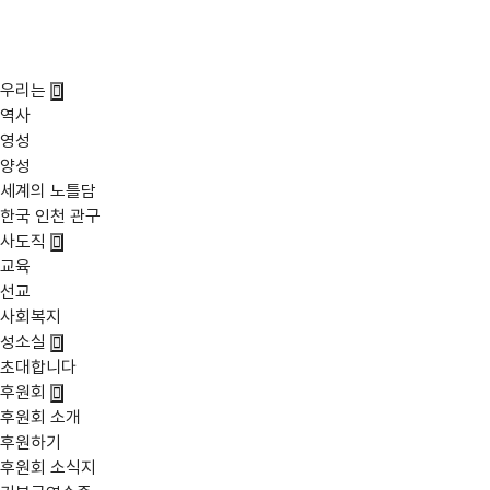
노틀담 수녀회
우리는
역사
영성
양성
세계의 노틀담
한국 인천 관구
사도직
교육
선교
사회복지
성소실
초대합니다
후원회
후원회 소개
후원하기
후원회 소식지