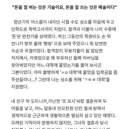
“
돈을 잘 버는 것은 기술이요
,
돈을 잘 쓰는 것은 예술이다
”
청년기의 어스름이 내리던 시절 수도 성소를 마음에 두고
만학도로 학력고사까지 치렀다. 합격과 더불어 나의 수중에
‘돈’은 완전가뭄 상태였다. 하긴 그동안의 학원비도 손 위
언니가 형부 몰래 ‘삥땅’ 으로 보태 주었으니 뭐 당연한
수순과 귀결이었다. 합격장이 무용지물이 될 암담한
처지에서, 자영업으로 꽤 부유하신 둘째 아버님을
찾아뵈었지만 어느 대학에 붙었는가를 물어 보시곤
그뿐이었다. 아마 불행하게 ‘ㅅo 대학’에 붙었음 입학금을 좀
주셨을라나...? 그런데 나는 성소를 위해 ‘ㄱㅌㄹ 대학’을
지원했다.
내 친구 하 도미니카,가난한 ‘조 모시’씨랑 결혼하여 두
아들을 낳고, 어느 달동네 만오천원 단칸 월세 방에서
경제적으로 근근하게 생활력으론 열심히 살고 있던 때였다.
오래된 기억이라 분명하지 않지만, 그녀의 결혼과 당시