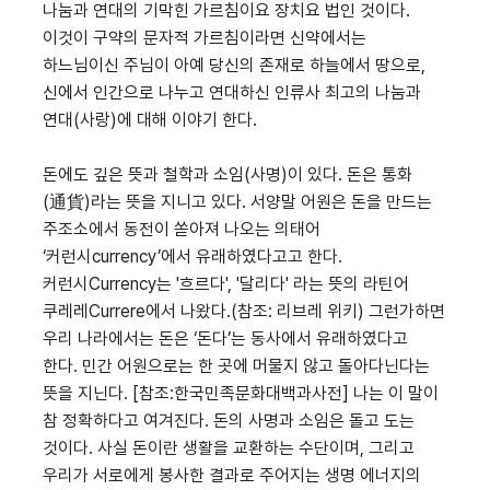
나눔과 연대의 기막힌 가르침이요 장치요 법인 것이다.
이것이 구약의 문자적 가르침이라면 신약에서는
하느님이신 주님이 아예 당신의 존재로 하늘에서 땅으로,
신에서 인간으로 나누고 연대하신 인류사 최고의 나눔과
연대(사랑)에 대해 이야기 한다.
돈에도 깊은 뜻과 철학과 소임(사명)이 있다. 돈은 통화
(通貨)라는 뜻을 지니고 있다. 서양말 어원은 돈을 만드는
주조소에서 동전이 쏟아져 나오는 의태어
‘커런시currency’에서 유래하였다고고 한다.
커런시Currency는 '흐르다', '달리다' 라는 뜻의 라틴어
쿠레레Currere에서 나왔다.(참조: 리브레 위키) 그런가하면
우리 나라에서는 돈은 ‘돈다’는 동사에서 유래하였다고
한다. 민간 어원으로는 한 곳에 머물지 않고 돌아다닌다는
뜻을 지닌다. [참조:한국민족문화대백과사전] 나는 이 말이
참 정확하다고 여겨진다. 돈의 사명과 소임은 돌고 도는
것이다. 사실 돈이란 생활을 교환하는 수단이며, 그리고
우리가 서로에게 봉사한 결과로 주어지는 생명 에너지의