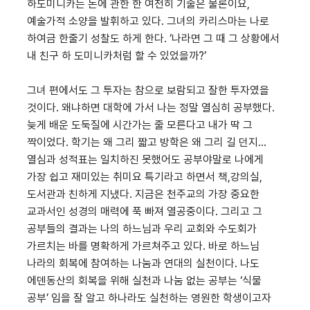
하도미니카는 돈에 관한 한 여전히 기술은 물론이요,
예술가적 소양을 발휘하고 있다. 그녀의 카리스마는 나로
하여금 한줄기 성찰도 하게 한다. ‘나라면 그 때 그 상황에서
내 친구 하 도미니카처럼 할 수 있었을까?’
그녀 편에서도 그 투자는 참으로 보람되고 잘한 투자였을
것이다. 왜냐하면 대학에 가서 나는 정말 열심히 공부했다.
늦게 배운 도둑질에 시간가는 줄 모른다고 내가 딱 그
짝이었다. 학기는 왜 그리 짧고 방학은 왜 그리 길 던지...
열심과 성적표는 일치하진 못했어도 공부야말로 나에게
가장 쉽고 재미있는 취미요 특기라고 하면서 책,강의실,
도서관과 친하게 지냈다. 지금은 천주교의 가장 중요한
교과서인 성경의 매력에 푹 빠져 열공중이다. 그리고 그
공부들의 결과는 나의 하느님과 우리 교회와 수도회가
가르치는 바를 명확하게 가르쳐주고 있다. 바로 하느님
나라의 회복에 참여하는 나눔과 연대의 실천이다. 나도
에덴동산의 회복을 위해 실천과 나눔 없는 공부는 ‘식물
공부’ 임을 잘 알고 하나라도 실천하는 영원한 학생이고자