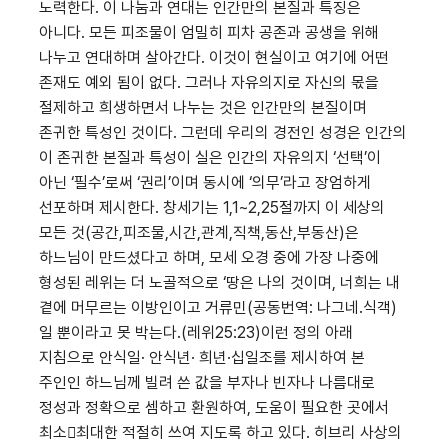
노력한다. 이 나눔과 연대는 인간만의 본질과 특징은
아니다. 모든 피조물이 엄밀히 피차 공존과 공생을 위해
나누고 연대하며 살아간다. 이것이 현실이고 여기에 어떤
존재도 예외 됨이 없다. 그러나 자유의지로 자신의 몫을
절제하고 희생하면서 나누는 것은 인간만의 본질이며
존귀한 특성인 것이다. 그런데 우리의 경전인 성경은 인간의
이 존귀한 본질과 특성이 실은 인간의 자유의지 ‘선택’이
아닌 ‘필수’로써 ‘권리’이며 동시에 ‘의무’라고 장엄하게
선포하며 제시한다. 창세기는 1,1~2,25절까지 이 세상의
모든 것(공간,피조물,시간,관계,직책,동산,부동산)은
하느님이 만드셨다고 하며, 모세 오경 중에 가장 나중에
형성된 레위는 더 노골적으로 ‘땅은 나의 것이며, 너희는 내
곁에 머무르는 이방인이고 거류민(공동번역: 나그네.식객)
일 뿐이라고 못 박는다.(레위25:23)이런 정의 아래
지침으로 안식일· 안식년· 희년·십일조를 제시하여 본
주인인 하느님께 빌려 쓴 값을 부자나 빈자나 나름대로
정성과 정확으로 셈하고 환원하여, 도움이 필요한 곳에서
최소최대한 적절히 쓰여 지도록 하고 있다. 히브리 사상의