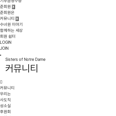
기부금영수증
준회원
준회원은
커뮤니티
수녀원 이야기
함께하는 세상
회원 쉼터
LOGIN
JOIN
Sisters of Notre Dame
커뮤니티
커뮤니티
우리는
사도직
성소실
후원회