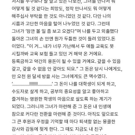
처지를 누구보다 잘 알고 있는 나로선, 그녀를 만나서 뭐
어떻게 될 것 같다는 희망도, 정작 만나서도 뭐 어떻게
해주십사 부탁을 한 것도 아니었던 것 같다. 다만 나의
시름과 고단한 마음을 털어 나누었던 것 같다. 그런데
그녀가 ‘잠깐 볼 일 좀 보고 오겠다“며 나를 두고 외출했다
돌아온 그녀의 손 안엔 뭔가 두툼한 것이 들려 있었다.돈
이었다. ”이 거... 내가 너무 가난해서 두 애들 교육도 못
시킬까봐 교육 보험 들고 있던 거 해약 온 거에요.
등록금하고 약간의 용돈이 될 수 있을 거예요. 갚을 수 있음
갚고, 갚을 수 없음 안 갚아도 되요.“ 그 돈은 당시 나에게도,
만 오천 원 달세 방을 사는 그녀에게도 큰 액수였다.
‘..............!!!!!!!............’ 그 돈이 나를 대학생이 되게 하고,
수도자로 살게 하고, 공부의 중요성을 알고 좋아하고
즐겨하는 영원한 학생의 마음으로 살도록 하는 계기가
되었다. 그러니까 그녀가 마련해 준 그 돈은 내 인생에
참으로 커다란 전환을 마련해 준 것이다. 아직도 앞으로도
그 큰 후원과 우정을 기억할 때 마다 퇴색함 없는 뭉클한
감사와 감동에 젖게 한다. 그 때도 지금도 내 친구