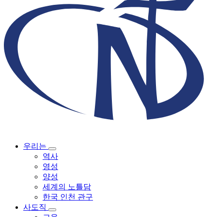
우리는
역사
영성
양성
세계의 노틀담
한국 인천 관구
사도직