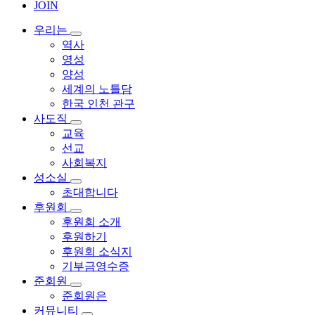
JOIN
우리는
역사
영성
양성
세계의 노틀담
한국 인천 관구
사도직
교육
선교
사회복지
성소실
초대합니다
후원회
후원회 소개
후원하기
후원회 소식지
기부금영수증
준회원
준회원은
커뮤니티