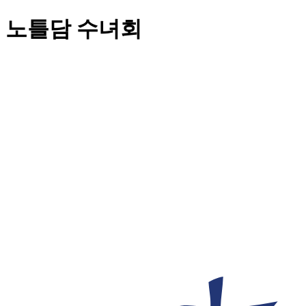
노틀담 수녀회